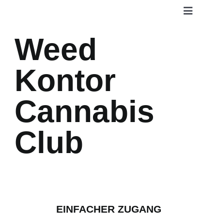
Zum
Toggle
Inhalt
Navigat
springen
Weed
Home
Kontor
Über uns
Cannabis
Philosophie
Club
Kontakt
Mitglied werden
EINFACHER ZUGANG